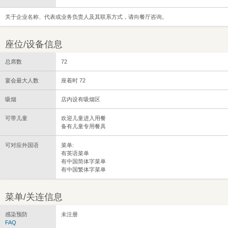
关于企业名称、代表或业务负责人及其联系方式，请向餐厅咨询。
座位/设备信息
总席数
72
宴会最大人数
座着时 72
吸烟
店内设有吸烟区
可带儿童
欢迎儿童进入用餐
备有儿童专用餐具
可对应外国语
菜单:
有英语菜单
有中国简体字菜单
有中国繁体字菜单
菜单/关连信息
感染预防
未注册
FAQ