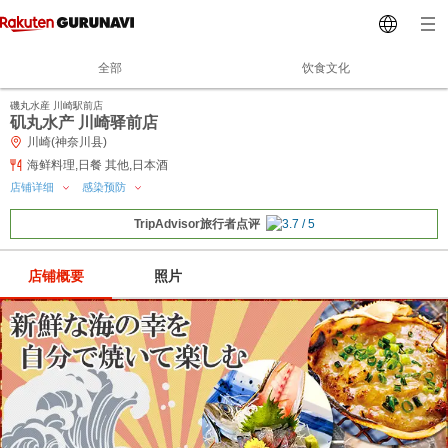
全部
饮食文化
磯丸水産 川崎駅前店
矶丸水产 川崎驿前店
川崎(神奈川县)
海鲜料理,日餐 其他,日本酒
店铺详细
感染预防
TripAdvisor旅行者点评
店铺概要
照片