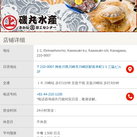
店铺详细
地址
1-1, Ekimaehoncho, Kawasaki-ku, Kawasaki-shi, Kanagawa,
210-0007
日语地址
〒210-0007 神奈川県川崎市川崎区駅前本町1-1 三協ビル
1F
交通
ＪＲ 川崎站 步行1分钟 京急干线 京急川崎站 步行3分钟
电话号码
+81-44-210-1105
*电话咨询或许只能对应日语，敬请谅解。
营业时间
24小时营业：
休息日
不休息
平均预算
午餐 1,500 日元