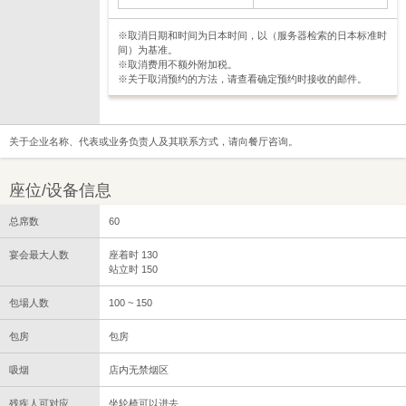
※取消日期和时间为日本时间，以（服务器检索的日本标准时
间）为基准。
※取消费用不额外附加税。
※关于取消预约的方法，请查看确定预约时接收的邮件。
关于企业名称、代表或业务负责人及其联系方式，请向餐厅咨询。
座位/设备信息
总席数
60
宴会最大人数
座着时 130
站立时 150
包場人数
100 ~ 150
包房
包房
吸烟
店内无禁烟区
残疾人可对应
坐轮椅可以进去