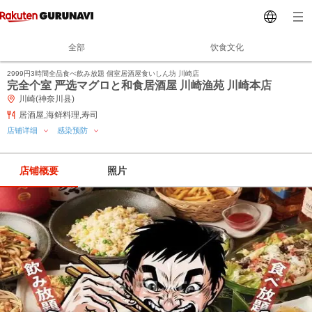
全部
饮食文化
2999円3時間全品食べ飲み放題 個室居酒屋食いしん坊 川崎店
完全个室 严选マグロと和食居酒屋 川崎渔苑 川崎本店
川崎(神奈川县)
居酒屋,海鲜料理,寿司
店铺详细
感染预防
店铺概要
照片