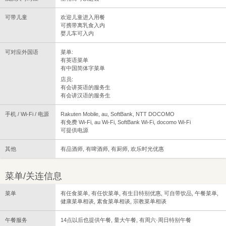
可带儿童
欢迎儿童进入用餐
可携带离乳食入内
婴儿车可入内
可对应外国语
菜单:
有英语菜单
有中国简体字菜单
店员:
有会讲英语的服务生
有会讲汉语的服务生
手机 / Wi-Fi / 电源
Rakuten Mobile, au, SoftBank, NTT DOCOMO
有免费 Wi-Fi, au Wi-Fi, SoftBank Wi-Fi, docomo Wi-Fi
可提供电源
其他
有品酒师, 有啤酒师, 有厨师, 欢乐时光优惠
菜单/关连信息
菜单
有任食菜单, 有任饮菜单, 有生日特别优惠, 可自带饮品, 午餐菜单,
健康菜单相谈, 素食菜单相谈, 宗教菜单相谈
午餐服务
14点以后也提供午餐, 量大午餐, 有周六·周日特别午餐