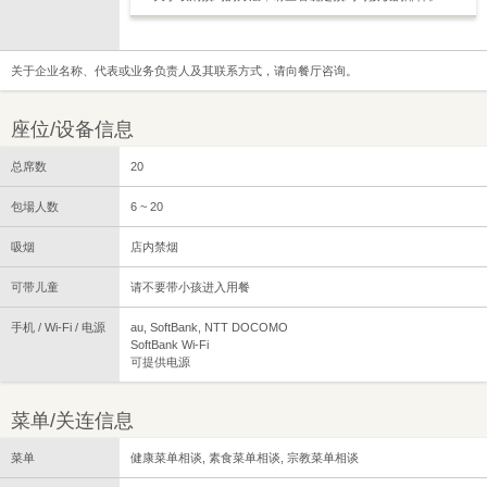
关于企业名称、代表或业务负责人及其联系方式，请向餐厅咨询。
座位/设备信息
总席数
20
包場人数
6 ~ 20
吸烟
店内禁烟
可带儿童
请不要带小孩进入用餐
手机 / Wi-Fi / 电源
au, SoftBank, NTT DOCOMO
SoftBank Wi-Fi
可提供电源
菜单/关连信息
菜单
健康菜单相谈, 素食菜单相谈, 宗教菜单相谈