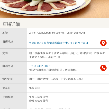
店铺详细
地址
2-4-6, Azabujuban, Minato-ku, Tokyo, 106-0045
日语地址
〒106-0045 東京都港区麻布十番2-4-6 銀水ビル2F
交通
地下铁南北线 麻布十番站 4号出口 步行2分钟 都营大江户线 麻布
十番站 4号出口 步行2分钟
电话号码
+81-3-3452-0077
*电话咨询或许只能对应日语，敬请谅解。
营业时间
周一～周六 晚餐：17:30～下个2:00(L.O.1:00)
休息日
每周周日
平均预算
午餐 1,500 日元
晚餐 6,000 日元