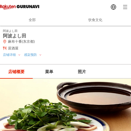
全部
饮食文化
阿波よし田
阿波よし田
麻布十番(东京都)
居酒屋
店铺详细
感染预防
店铺概要
菜单
照片