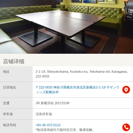
店铺详细
地址
2-1-19, Shinyokohama, Kouhoku-ku, Yokohama-shi, Kanagawa,
222-0033
日语地址
〒222-0033 神奈川県横浜市港北区新横浜2-1-19 サザンウ
ィンズ新横浜4F
交通
JR 新横滨站 步行2分钟
停车场
没有停车场
电话号码
+81-45-472-0112
*电话咨询或许只能对应日语，敬请谅解。