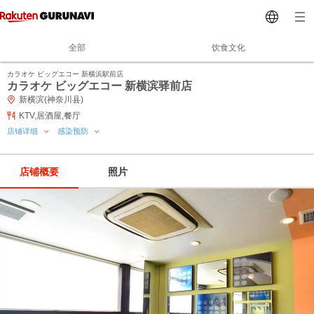
全部
饮食文化
カラオケ ビッグエコー 新横浜駅前店
カラオケ ビッグエコー 新横滨驿前店
新横滨(神奈川县)
KTV,居酒屋,餐厅
店铺详细
感染预防
店铺概要
照片