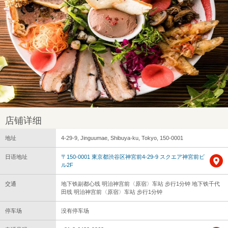
店铺详细
地址
4-29-9, Jinguumae, Shibuya-ku, Tokyo, 150-0001
日语地址
〒150-0001 東京都渋谷区神宮前4-29-9 スクエア神宮前ビ
ル2F
交通
地下铁副都心线 明治神宫前〈原宿〉车站 步行1分钟 地下铁千代
田线 明治神宫前〈原宿〉车站 步行1分钟
停车场
没有停车场