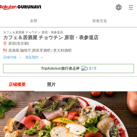
全部
饮食文化
カフェ＆居酒屋 チョウチン 原宿・表参道店
カフェ＆居酒屋 チョウチン 原宿・表参道店
原宿(东京都)
居酒屋,咖啡厅,西班牙酒吧 / 意大利酒吧
店铺详细
感染预防
TripAdvisor旅行者点评
店铺概要
照片