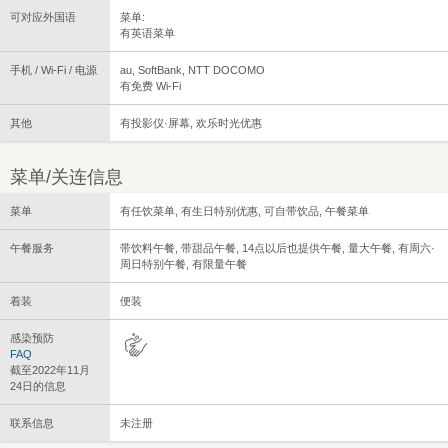
可对应外国语
菜单:
有英语菜单
手机 / Wi-Fi / 电源
au, SoftBank, NTT DOCOMO
有免费 Wi-Fi
其他
有投影仪·屏幕, 欢乐时光优惠
菜单/关连信息
菜单
有任饮菜单, 有生日特别优惠, 可自带饮品, 午餐菜单
午餐服务
带饮料午餐, 带甜品午餐, 14点以后也提供午餐, 量大午餐, 有周六·
周日特别午餐, 有限量午餐
着装
便装
感染预防
FAQ
截至2022年11月
24日的信息
联系信息
未注册