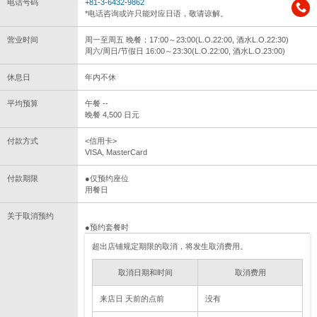
电话号码
+81-3-6432-9862
*电话咨询或许只能对应日语，敬请谅解。
营业时间
周一至周五 晚餐：17:00～23:00(L.O.22:00, 酒水L.O.22:30)
周六/周日/节假日 16:00～23:30(L.O.22:00, 酒水L.O.23:00)
休息日
年内不休
平均预算
午餐 --
晚餐 4,500 日元
付款方式
<信用卡>
VISA, MasterCard
付款期限
●仅预约座位
用餐日
关于取消预约
●预约套餐时
超出店铺规定期限的取消，将发生取消费用。
取消日期和时间
取消费用
来店日 天前的点前
没有