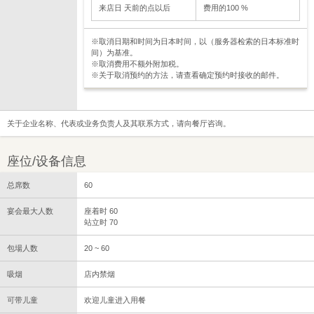
来店日 天前的点以后
费用的100 %
※取消日期和时间为日本时间，以（服务器检索的日本标准时
间）为基准。
※取消费用不额外附加税。
※关于取消预约的方法，请查看确定预约时接收的邮件。
关于企业名称、代表或业务负责人及其联系方式，请向餐厅咨询。
座位/设备信息
总席数
60
宴会最大人数
座着时 60
站立时 70
包場人数
20 ~ 60
吸烟
店内禁烟
可带儿童
欢迎儿童进入用餐