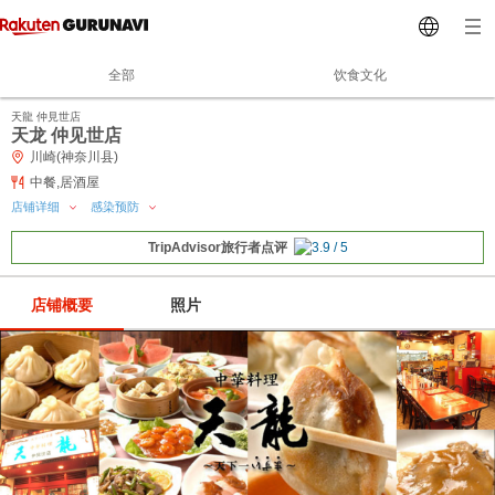
全部
饮食文化
天龍 仲見世店
天龙 仲见世店
川崎(神奈川县)
中餐,居酒屋
店铺详细
感染预防
TripAdvisor旅行者点评
店铺概要
照片