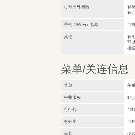
可对应外国语
有
有
手机 / Wi-Fi / 电源
可
其他
有厨
可
接
菜单/关连信息
菜单
午餐
午餐服务
14
可打包
可打
有外卖
可外
着装
便