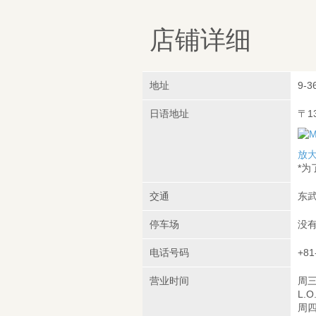
店铺详细
地址
9-3
日语地址
〒1
放
*
交通
东武
停车场
没
电话号码
+81
营业时间
周三
L.O
周四