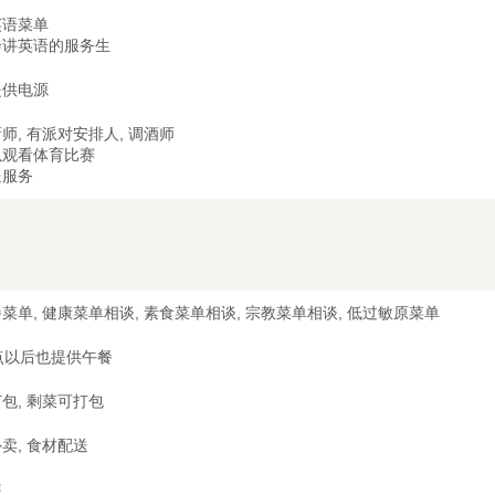
英语菜单
会讲英语的服务生
提供电源
师, 有派对安排人, 调酒师
以观看体育比赛
送服务
菜单, 健康菜单相谈, 素食菜单相谈, 宗教菜单相谈, 低过敏原菜单
点以后也提供午餐
包, 剩菜可打包
卖, 食材配送
装