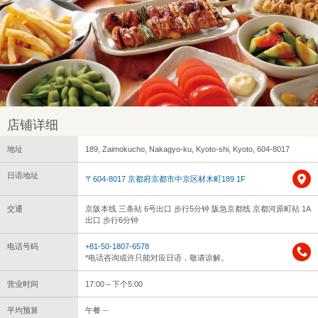
店铺详细
地址
189, Zaimokucho, Nakagyo-ku, Kyoto-shi, Kyoto, 604-8017
日语地址
〒604-8017 京都府京都市中京区材木町189 1F
交通
京阪本线 三条站 6号出口 步行5分钟 阪急京都线 京都河原町站 1A
出口 步行6分钟
电话号码
+81-50-1807-6578
*电话咨询或许只能对应日语，敬请谅解。
营业时间
17:00～下个5:00
平均预算
午餐 --