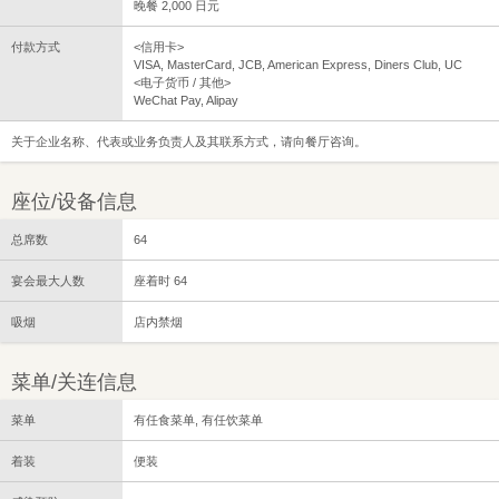
晚餐 2,000 日元
付款方式
<信用卡>
VISA, MasterCard, JCB, American Express, Diners Club, UC
<电子货币 / 其他>
WeChat Pay, Alipay
关于企业名称、代表或业务负责人及其联系方式，请向餐厅咨询。
座位/设备信息
总席数
64
宴会最大人数
座着时 64
吸烟
店内禁烟
菜单/关连信息
菜单
有任食菜单, 有任饮菜单
着装
便装