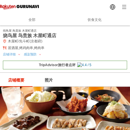
全部
饮食文化
焼鳥屋 鳥貴族 木屋町通店
烧鸟屋 鸟贵族 木屋町通店
木屋町/先斗町(京都府)
居酒屋,烤鸡肉串,烤肉串
店铺详细
感染预防
TripAdvisor旅行者点评
店铺概要
照片