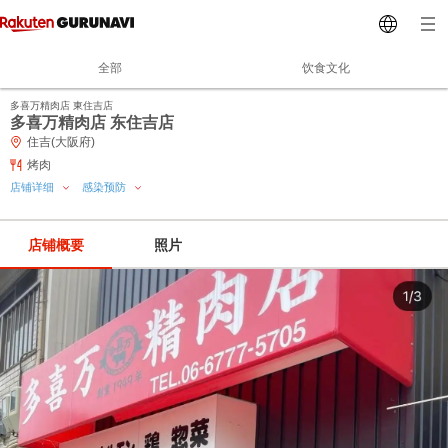
全部
饮食文化
多喜万精肉店 東住吉店
多喜万精肉店 东住吉店
住吉(大阪府)
烤肉
店铺详细
感染预防
店铺概要
照片