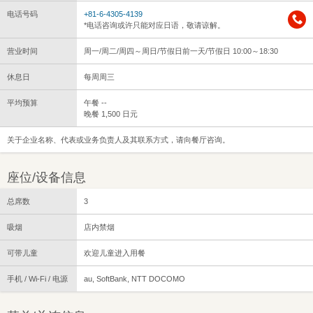
电话号码
+81-6-4305-4139
*电话咨询或许只能对应日语，敬请谅解。
营业时间
周一/周二/周四～周日/节假日前一天/节假日 10:00～18:30
休息日
每周周三
平均预算
午餐 --
晚餐 1,500 日元
关于企业名称、代表或业务负责人及其联系方式，请向餐厅咨询。
座位/设备信息
总席数
3
吸烟
店内禁烟
可带儿童
欢迎儿童进入用餐
手机 / Wi-Fi / 电源
au, SoftBank, NTT DOCOMO