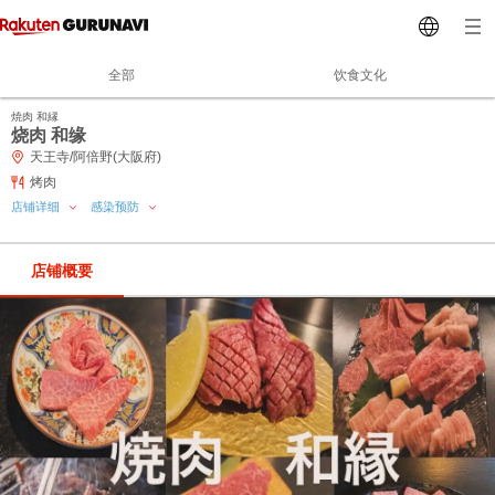
全部
饮食文化
焼肉 和縁
烧肉 和缘
天王寺/阿倍野(大阪府)
烤肉
店铺详细
感染预防
店铺概要