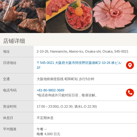
店铺详细
地址
2-10-26, Hannancho, Abeno-ku, Osaka-shi, Osaka, 545-0021
日语地址
〒545-0021 大阪府大阪市阿倍野区阪南町2-10-26 林ビル
1F
交通
大阪地铁御堂筋线 昭和町站 步行5分钟
电话号码
+81-80-9802-3689
*电话咨询或许只能对应日语，敬请谅解。
营业时间
17:00～23:00(L.O.22:30, 酒水L.O.22:30)
休息日
不定期休息
平均预算
午餐 --
晚餐 4,000 日元