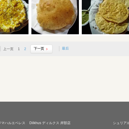
最后
下一页
上一页
1
2
ジマハルエベレス
Dilkhus ディルクス 岸部店
シュリア