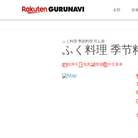
全部
饮
ふく料理 季節料理 可ん寅
ふく料理 季节
信用卡
包房
禁烟
中文菜单