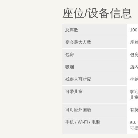
座位/设备信息
总席数
100
宴会最大人数
座着
包房
包
吸烟
店
残疾人可对应
坐轮
可带儿童
欢迎
儿童
可对应外国语
有英
手机 / Wi-Fi / 电源
au,
可