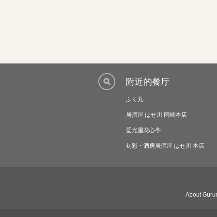
附近的餐厅
ふく丸
居酒屋 はせ川 冈崎本店
爱光屋花心亭
旬彩・酒房居酒屋 はせ川 本店
About Gurun