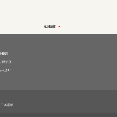
返回顶部
小枡园
 新荣店
かんさい
び日本語版