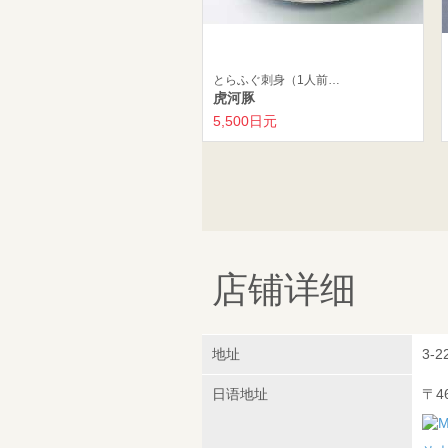
とらふぐ刺身（1人前…
虎河豚
5,500日元
店铺详细
地址
3-22
日语地址
〒4