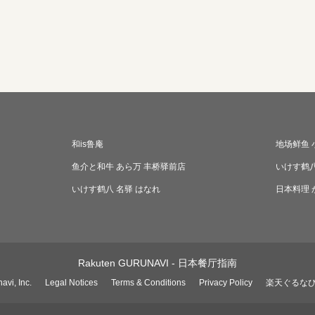
和is鲁庵
地场鲜鱼 
鱼介と和牛 あら万 丰桥驿前店
いけす鹤八
いけす鹤八 名驿 はなれ
日本料理 
Rakuten GURUNAVI - 日本餐厅指南
avi, Inc.
Legal Notices
Terms & Conditions
Privacy Policy
楽天ぐるな