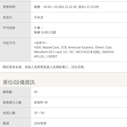
營業時間
晚餐：16:00～23:30(L.O.22:30, 酒水L.O.23:00)
休息日
不休息
平均預算
午餐 --
晚餐 9,000 日圓
付款方式
<信用卡>
VISA, MasterCard, JCB, American Express, Diners Club,
Mitsubishi UFJ card, UC, DC, NICOS(日本信販), SAISON,
APLUS, J-DEBIT
關於業者名稱、負責人或業務負責人及聯絡窗口，請洽店家。
座位/設備資訊
總席數
40
宴會最大人數
座着時 40
包場人數
20 ~ 50
吸煙
店内禁煙