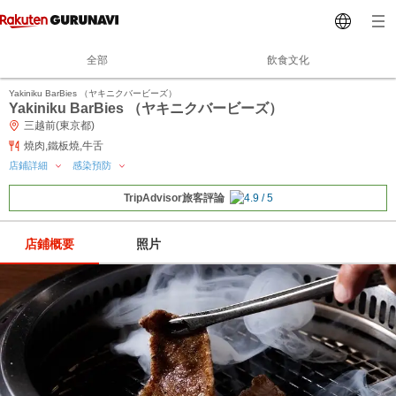
全部
飲食文化
Yakiniku BarBies （ヤキニクバービーズ）
Yakiniku BarBies （ヤキニクバービーズ）
三越前(東京都)
燒肉,鐵板燒,牛舌
店鋪詳細
感染預防
TripAdvisor旅客評論
店鋪概要
照片