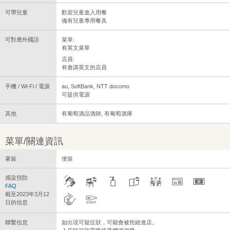
可帶兒童
歡迎兒童進入用餐
備有兒童專用餐具
可對應外國語
菜單:
有英文菜單
店員:
有會講英文的店員
手機 / Wi-Fi / 電源
au, SoftBank, NTT docomo
可提供電源
其他
有葡萄酒品酒師, 有葡萄酒庫
菜單/關連資訊
著裝
便裝
感染預防
FAQ
截至2023年3月12
日的信息
聯繫信息
如出現可疑症狀，可能會被拒絕進店。