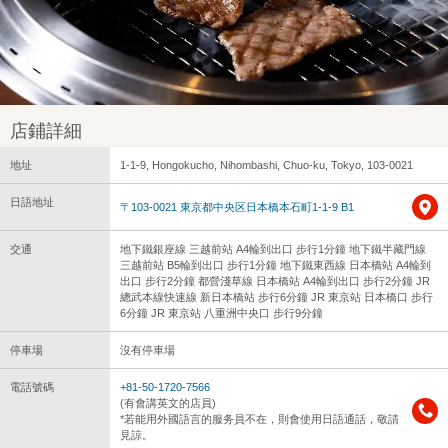
店鋪詳細
地址
1-1-9, Hongokucho, Nihombashi, Chuo-ku, Tokyo, 103-0021
日語地址
〒103-0021 東京都中央区日本橋本石町1-1-9 B1
交通
地下鐵銀座線 三越前站 A4輪到出口 步行1分鐘 地下鐵半藏門線
三越前站 B5輪到出口 步行1分鐘 地下鐵東西線 日本橋站 A4輪到
出口 步行2分鐘 都營淺草線 日本橋站 A4輪到出口 步行2分鐘 JR
總武本線快速線 新日本橋站 步行6分鐘 JR 東京站 日本橋口 步行
6分鐘 JR 東京站 八重洲中央口 步行9分鐘
停車場
沒有停車場
電話號碼
+81-50-1720-7566
(有會講英文的店員)
*若能用外國語言的服务員不在，則會使用日語通話，敬請
見諒。