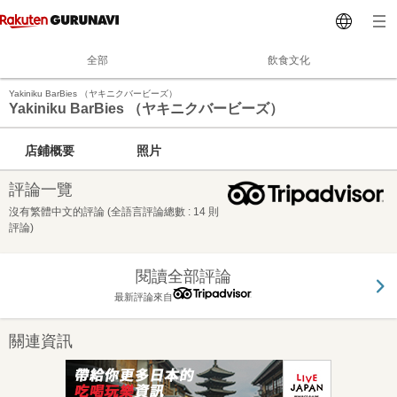
全部
飲食文化
Yakiniku BarBies （ヤキニクバービーズ）
Yakiniku BarBies （ヤキニクバービーズ）
店鋪概要
照片
評論一覽
沒有繁體中文的評論 (全語言評論總數 : 14 則
評論)
閱讀全部評論
最新評論來自
關連資訊