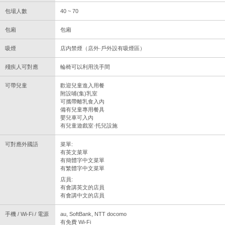
包場人數
40 ~ 70
包廂
包廂
吸煙
店内禁煙（店外·戶外設有吸煙區）
殘疾人可對應
輪椅可以利用洗手間
可帶兒童
歡迎兒童進入用餐
附設哺(集)乳室
可攜帶離乳食入內
備有兒童專用餐具
嬰兒車可入內
有兒童遊戲室·托兒設施
可對應外國語
菜單:
有英文菜單
有簡體字中文菜單
有繁體字中文菜單
店員:
有會講英文的店員
有會講中文的店員
手機 / Wi-Fi / 電源
au, SoftBank, NTT docomo
有免費 Wi-Fi