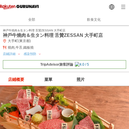
全部
飲食文化
神戸牛焼肉＆生タン料理 舌賛ZESSAN 大手町店
神戶牛燒肉＆生タン料理 舌贊ZESSAN 大手町店
大手町(東京都)
燒肉,牛舌,鐵板燒
店鋪詳細
感染預防
TripAdvisor旅客評論
店鋪概要
菜單
照片