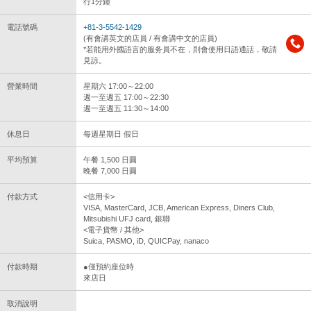
行1分鐘
電話號碼
+81-3-5542-1429
(有會講英文的店員 / 有會講中文的店員)
*若能用外國語言的服务員不在，則會使用日語通話，敬請
見諒。
營業時間
星期六 17:00～22:00
週一至週五 17:00～22:30
週一至週五 11:30～14:00
休息日
每週星期日 假日
平均預算
午餐 1,500 日圓
晚餐 7,000 日圓
付款方式
<信用卡>
VISA, MasterCard, JCB, American Express, Diners Club,
Mitsubishi UFJ card, 銀聯
<電子貨幣 / 其他>
Suica, PASMO, iD, QUICPay, nanaco
付款時期
●僅預約座位時
來店日
取消說明