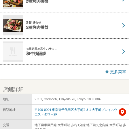
2種烤肉拼盤
舌賛 盛合せ
5種烤肉拼盤
≪限定品≫和牛ハラミ…
和牛橫隔膜
更多菜單
店鋪詳細
地址
2-3-1, Otemachi, Chiyoda-ku, Tokyo, 100-0004
日語地址
〒100-0004 東京都千代田区大手町2-3-1 大手町プレイスウ
エストタワー2F
交通
地下鐵半藏門線 大手町站 步行1分鐘 地下鐵丸之內線 大手町站 步