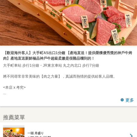
【歡迎海外客人】大手町A5出口1分鐘 【產地直送！提供榮獲優秀獎的神戶牛烤
肉】產地直送新鮮極品神戶牛超級柔嫩是很難品嚐到的！
大手町車站 步行1分鐘・JR東京車站 丸之內北口 步行7分鐘
將不同尋常非常美味的【肉之力量】，真誠而熱情的提供給客人品嚐。
<本店 x 考究>
更多
推薦菜單
一頭 舟盛り