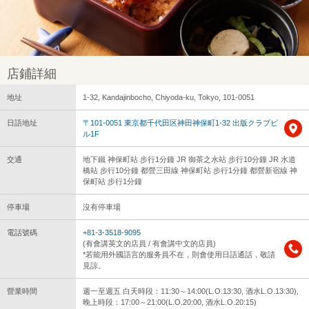
店鋪詳細
地址
1-32, Kandajinbocho, Chiyoda-ku, Tokyo, 101-0051
日語地址
〒101-0051 東京都千代田区神田神保町1-32 出版クラブビ
ル1F
交通
地下鐵 神保町站 步行1分鐘 JR 御茶之水站 步行10分鐘 JR 水道
橋站 步行10分鐘 都營三田線 神保町站 步行1分鐘 都營新宿線 神
保町站 步行1分鐘
停車場
沒有停車場
電話號碼
+81-3-3518-9095
(有會講英文的店員 / 有會講中文的店員)
*若能用外國語言的服务員不在，則會使用日語通話，敬請
見諒。
營業時間
週一至週五 白天時段：11:30～14:00(L.O.13:30, 酒水L.O.13:30),
晚上時段：17:00～21:00(L.O.20:00, 酒水L.O.20:15)