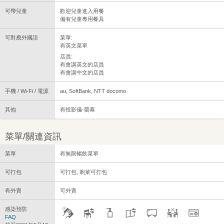
可帶兒童
歡迎兒童進入用餐
備有兒童專用餐具
可對應外國語
菜單:
有英文菜單
店員:
有會講英文的店員
有會講中文的店員
手機 / Wi-Fi / 電源
au, SoftBank, NTT docomo
其他
有投影儀·螢幕
菜單/關連資訊
菜單
有無限暢飲菜單
可打包
可打包, 剩菜可打包
有外賣
可外賣
感染預防
FAQ