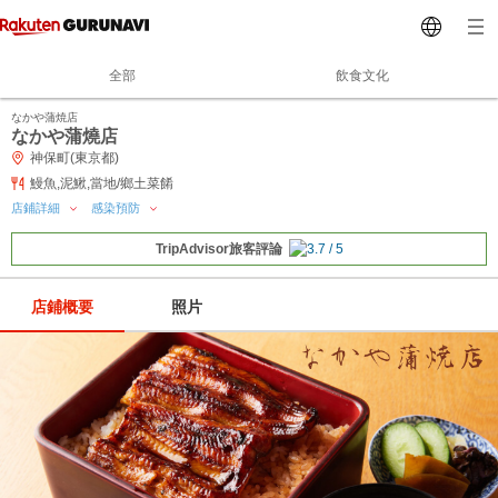
全部
飲食文化
なかや蒲焼店
なかや蒲燒店
神保町(東京都)
鰻魚,泥鰍,當地/鄉土菜餚
店鋪詳細
感染預防
TripAdvisor旅客評論
店鋪概要
照片