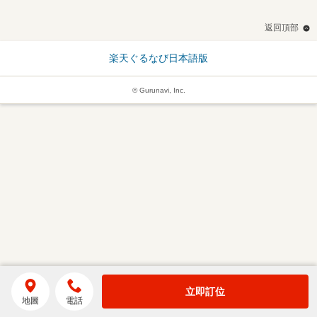
返回頂部
楽天ぐるなび日本語版
© Gurunavi, Inc.
立即訂位
地圖
電話