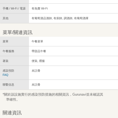
手機 / Wi-Fi / 電源
有免費 Wi-Fi
其他
有葡萄酒品酒師, 有廚師, 調酒師, 有葡萄酒庫
菜單/關連資訊
菜單
午餐菜單
午餐服務
帶甜品午餐
著裝
便裝, 禮服
感染預防
未註冊
FAQ
聯繫信息
未註冊
*關於該設施實行的感染預防措施的相關資訊，Gurunavi並未確認其
準確性。
關連資訊