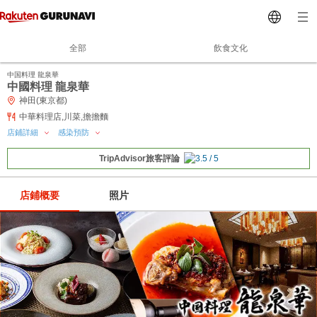
全部
飲食文化
中国料理 龍泉華
中國料理 龍泉華
神田(東京都)
中華料理店,川菜,擔擔麵
店鋪詳細
感染預防
TripAdvisor旅客評論
店鋪概要
照片