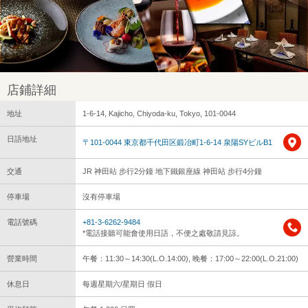
店鋪詳細
地址
1-6-14, Kajicho, Chiyoda-ku, Tokyo, 101-0044
日語地址
〒101-0044 東京都千代田区鍛冶町1-6-14 泉陽SYビルB1
交通
JR 神田站 步行2分鐘 地下鐵銀座線 神田站 步行4分鐘
停車場
沒有停車場
電話號碼
+81-3-6262-9484
*電話接聽可能會使用日語，不便之處敬請見諒。
營業時間
午餐：11:30～14:30(L.O.14:00), 晚餐：17:00～22:00(L.O.21:00)
休息日
每週星期六/星期日 假日