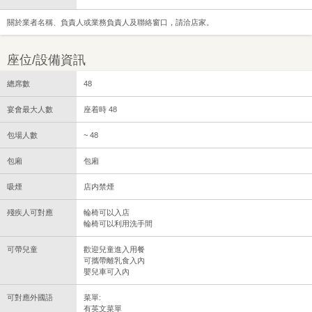
關於業者名稱、負責人或業務負責人及聯絡窗口，請洽店家。
座位/設備資訊
總席數
48
宴會最大人數
座着時 48
包場人數
~ 48
包廂
包廂
吸煙
店内禁煙
殘疾人可對應
輪椅可以入店
輪椅可以利用洗手間
可帶兒童
歡迎兒童進入用餐
可攜帶離乳食入內
嬰兒車可入內
可對應外國語
菜單:
有英文菜單