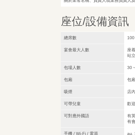
關於業者名稱、負責人或業務負責人
座位/設備資訊
總席數
100
宴會最大人數
座着
站立
包場人數
30 
包廂
包
吸煙
店
可帶兒童
歡迎
可對應外國語
有
有
手機 / Wi-Fi / 電源
au,