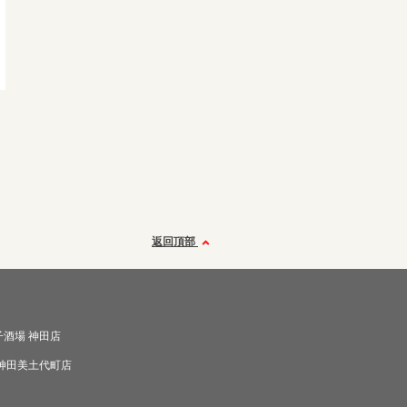
返回頂部
酒場 神田店
 神田美土代町店