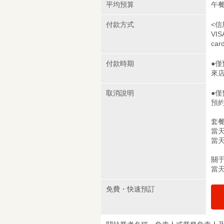
平均預算
午餐
付款方式
<信
VIS
car
付款時期
●
來
取消說明
●
預
套
當天
當天
關于
當天
免費・快速預訂