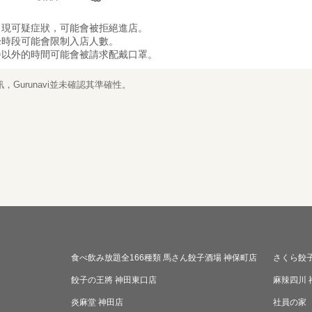
出現可疑症狀，可能會被拒絕進店。
峰時段可能會限制入店人數。
餐以外的時間可能會被請求配戴口罩。
Gurunavi並未確認其準確性。
食べ飲み放題全166種類 馬さん餃子酒場 神保町店
さくら餃子
餃子の王將 神田東口店
麻辣四川
炎麻堂 神田店
社員の家