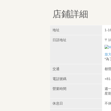
店鋪詳細
地址
1-1
日語地址
〒1
放
*
交通
都營
電話號碼
+81
營業時間
週一
星期六
休息日
不