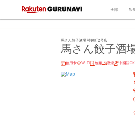
全部
飲
馬さん餃子酒場 神保町2号店
馬さん餃子酒場
信用卡
Wi-Fi
包廂
吸煙
中國語OK