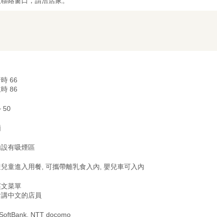
及聯絡窗口，請洽店家。
時 66
時 86
~ 50
廂
內設有吸煙區
兒童進入用餐, 可攜帶離乳食入內, 嬰兒車可入內
英文菜單
會講中文的店員
 SoftBank, NTT docomo