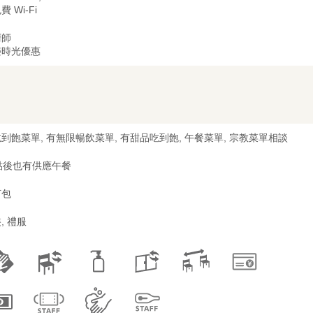
費 Wi-Fi
廚師
樂時光優惠
到飽菜單, 有無限暢飲菜單, 有甜品吃到飽, 午餐菜單, 宗教菜單相談
點後也有供應午餐
打包
, 禮服