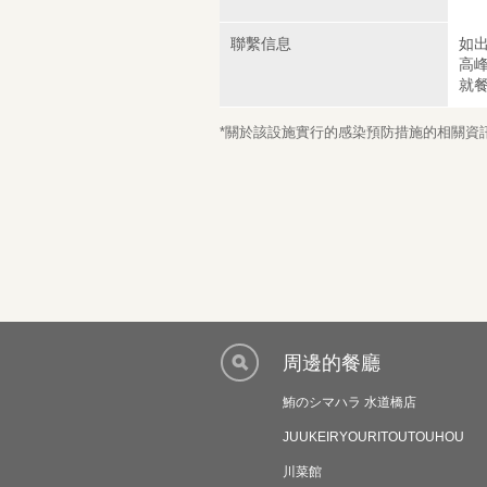
聯繫信息
如
高
就
*關於該設施實行的感染預防措施的相關資訊，
周邊的餐廳
鮪のシマハラ 水道橋店
JUUKEIRYOURITOUTOUHOU
川菜館