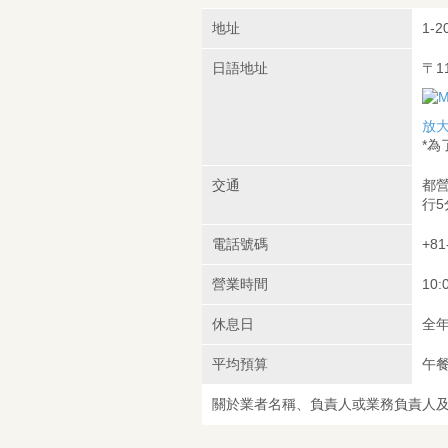
地址
1-2
日語地址
〒1
放
*
交通
都營
行5
電話號碼
+81
營業時間
10:
休息日
全
平均預算
午餐
關於業者名稱、負責人或業務負責人