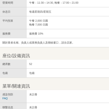
營業時間
午餐：11:30～14:30, 晚餐：17:00～21:00
休息日
每週星期四/星期五
平均預算
午餐 2,000 日圓
晚餐 7,000 日圓
服務費
服務費 10%
關於業者名稱、負責人或業務負責人及聯絡窗口，請洽店家。
座位/設備資訊
總席數
52
包廂
包廂
菜單/關連資訊
感染預防
未註冊
FAQ
聯繫信息
未註冊