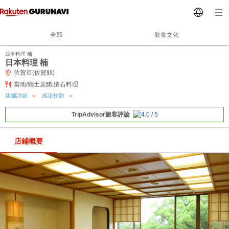
全部
飲食文化
日本料理 楠
日本料理 楠
佐賀市(佐賀縣)
當地/鄉土菜餚,懷石料理
店鋪詳細
感染預防
TripAdvisor旅客評論
店鋪概要