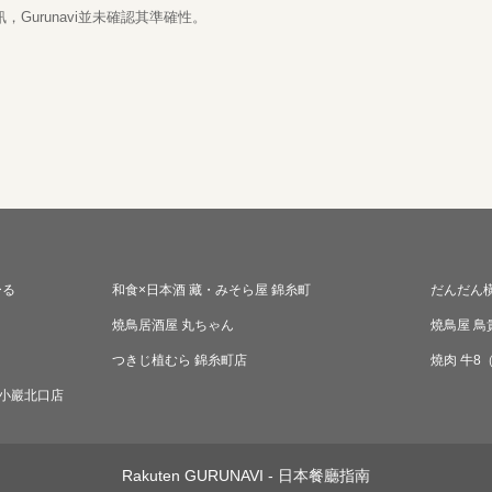
Gurunavi並未確認其準確性。
ーる
和食×日本酒 藏・みそら屋 錦糸町
だんだん
燒鳥居酒屋 丸ちゃん
燒鳥屋 鳥
つきじ植むら 錦糸町店
燒肉 牛8
新小巖北口店
Rakuten GURUNAVI - 日本餐廳指南