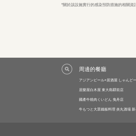
*關於該設施實行的感染預防措施的相關資訊，
周邊的餐廳
アジアンビール×居酒屋 しゃんど
居樂屋白木屋 東大島驛前店
國產牛燒肉くいどん 曳舟店
牛もつと大眾鐵板料理 炎丸酒場 