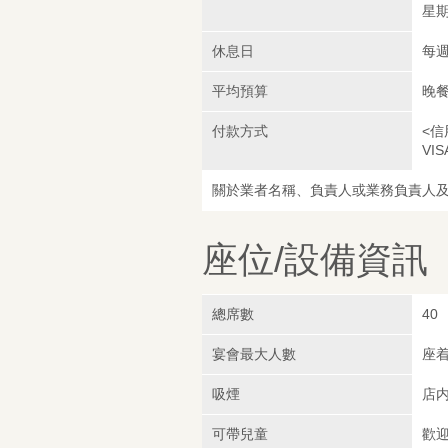
星期日
休息日
每
平均預算
晚餐
付款方式
<信
VIS
關於業者名稱、負責人或業務負責人
座位/設備資訊
總席數
40
宴會最大人數
座着
吸煙
店
可帶兒童
歡