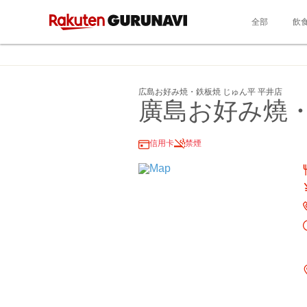
全部
飲
広島お好み焼・鉄板焼 じゅん平 平井店
廣島お好み燒・
信用卡
禁煙