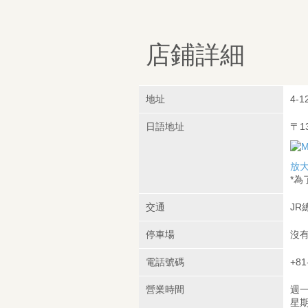
店鋪詳細
地址
4-1
日語地址
〒1
放
*
交通
JR
停車場
沒
電話號碼
+81
營業時間
週一至
星期六