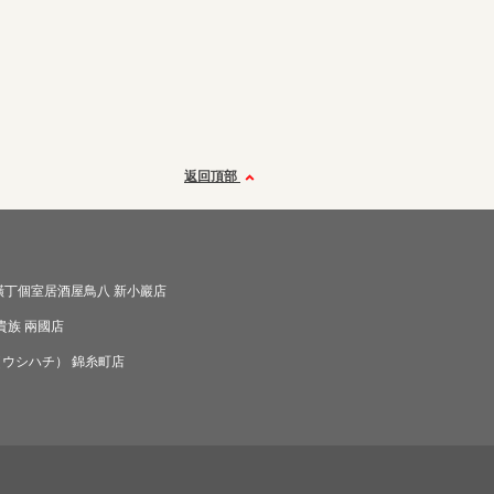
返回頂部
橫丁個室居酒屋鳥八 新小巖店
貴族 兩國店
（ウシハチ） 錦糸町店