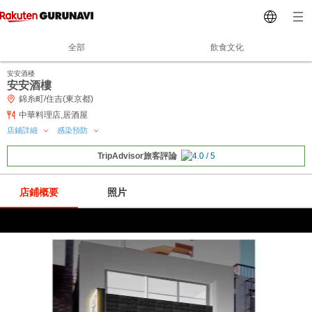
全部
飲食文化
安安酒楼
安安酒樓
錦糸町/住吉(東京都)
中華料理店,居酒屋
店鋪詳細
感染預防
TripAdvisor旅客評論
店鋪概要
照片