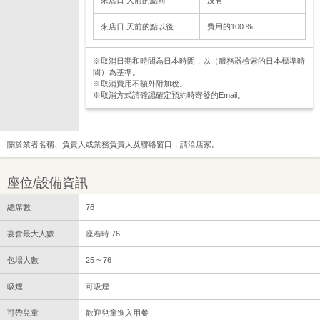
來店日 天前的點前
沒有
來店日 天前的點以後
費用的100 %
※取消日期和時間為日本時間，以（服務器檢索的日本標準時
間）為基準。
※取消費用不額外附加稅。
※取消方式請確認確定預約時寄發的Email。
關於業者名稱、負責人或業務負責人及聯絡窗口，請洽店家。
座位/設備資訊
總席數
76
宴會最大人數
座着時 76
包場人數
25 ~ 76
吸煙
可吸煙
可帶兒童
歡迎兒童進入用餐