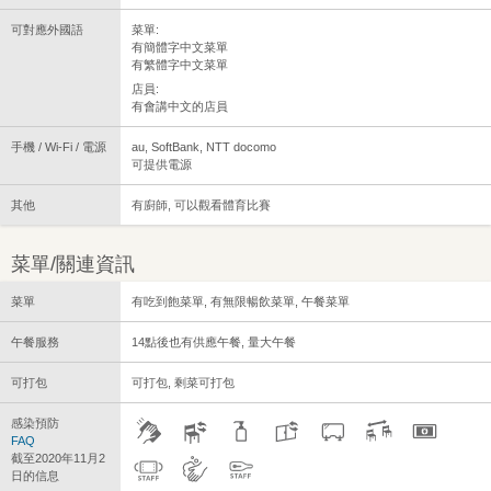
可對應外國語
菜單:
有簡體字中文菜單
有繁體字中文菜單
店員:
有會講中文的店員
手機 / Wi-Fi / 電源
au, SoftBank, NTT docomo
可提供電源
其他
有廚師, 可以觀看體育比賽
菜單/關連資訊
菜單
有吃到飽菜單, 有無限暢飲菜單, 午餐菜單
午餐服務
14點後也有供應午餐, 量大午餐
可打包
可打包, 剩菜可打包
感染預防
FAQ
截至2020年11月2
日的信息