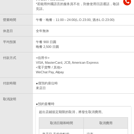
*若能用外國語言的服务員不在，則會使用日語通話，敬請
見諒。
營業時間
午餐・晚餐：11:00～24:00(L.O.23:00, 酒水L.O.23:00)
休息日
全年無休
平均預算
午餐 900 日圓
晚餐 2,500 日圓
付款方式
<信用卡>
VISA, MasterCard, JCB, American Express
<電子貨幣 / 其他>
WeChat Pay, Alipay
付款時期
●僅預約座位時
來店日
取消說明
●預約套餐時
超出店鋪規定期限的取消，將發生取消費用。
取消日期和時間
取消費用