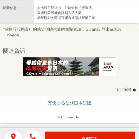
聯繫信息
如出現可疑症狀，可能會被拒絕進店。
高峰時段可能會限制入店人數。
就餐以外的時間可能會被請求配戴口罩。
*關於該設施實行的感染預防措施的相關資訊，Gurunavi並未確認其
準確性。
關連資訊
返回頂部
楽天ぐるなび日本語版
© Gurunavi, Inc.