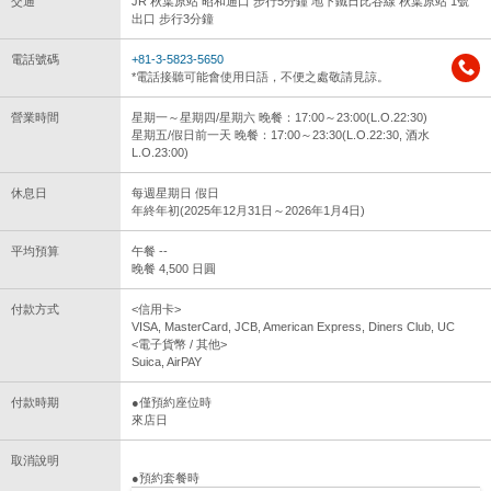
交通
JR 秋葉原站 昭和通口 步行5分鐘 地下鐵日比谷線 秋葉原站 1號
出口 步行3分鐘
電話號碼
+81-3-5823-5650
*電話接聽可能會使用日語，不便之處敬請見諒。
營業時間
星期一～星期四/星期六 晚餐：17:00～23:00(L.O.22:30)
星期五/假日前一天 晚餐：17:00～23:30(L.O.22:30, 酒水
L.O.23:00)
休息日
每週星期日 假日
年終年初(2025年12月31日～2026年1月4日)
平均預算
午餐 --
晚餐 4,500 日圓
付款方式
<信用卡>
VISA, MasterCard, JCB, American Express, Diners Club, UC
<電子貨幣 / 其他>
Suica, AirPAY
付款時期
●僅預約座位時
來店日
取消說明
●預約套餐時