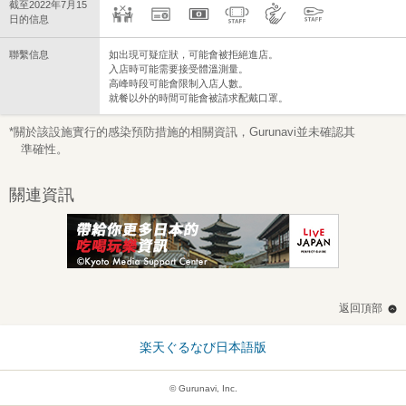
截至2022年7月15
日的信息
聯繫信息
如出現可疑症狀，可能會被拒絕進店。
入店時可能需要接受體溫測量。
高峰時段可能會限制入店人數。
就餐以外的時間可能會被請求配戴口罩。
*關於該設施實行的感染預防措施的相關資訊，Gurunavi並未確認其
準確性。
關連資訊
返回頂部
楽天ぐるなび日本語版
© Gurunavi, Inc.