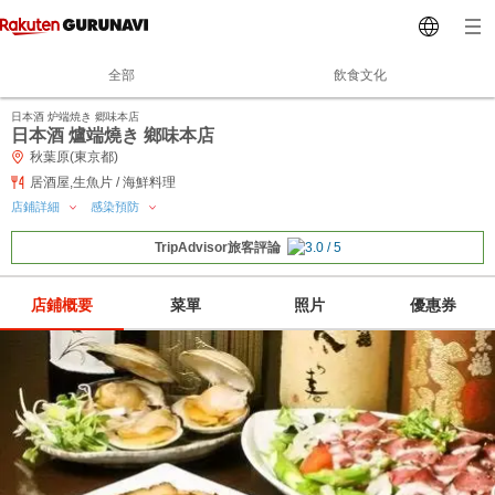
全部
飲食文化
日本酒 炉端焼き 郷味本店
日本酒 爐端燒き 鄉味本店
秋葉原(東京都)
居酒屋,生魚片 / 海鮮料理
店鋪詳細
感染預防
TripAdvisor旅客評論
店鋪概要
菜單
照片
優惠券