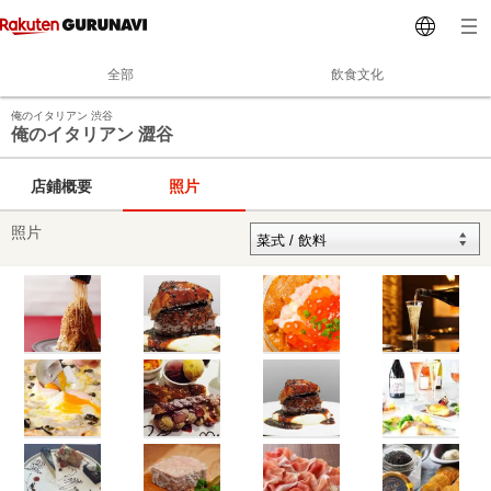
全部
飲食文化
俺のイタリアン 渋谷
俺のイタリアン 澀谷
店鋪概要
照片
照片