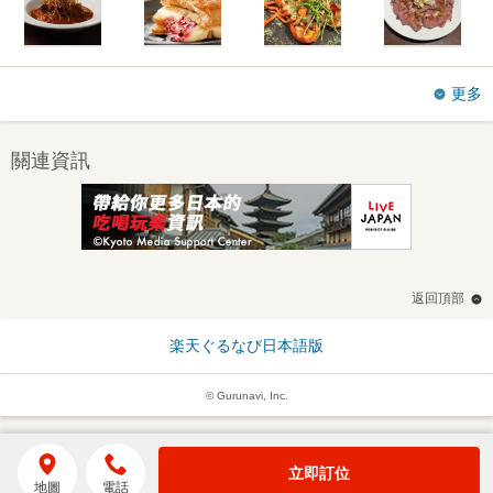
更多
關連資訊
返回頂部
楽天ぐるなび日本語版
© Gurunavi, Inc.
立即訂位
地圖
電話