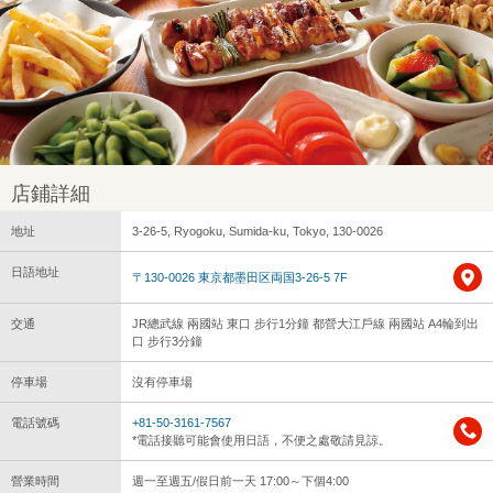
店鋪詳細
地址
3-26-5, Ryogoku, Sumida-ku, Tokyo, 130-0026
日語地址
〒130-0026 東京都墨田区両国3-26-5 7F
交通
JR總武線 兩國站 東口 步行1分鐘 都營大江戶線 兩國站 A4輪到出
口 步行3分鐘
停車場
沒有停車場
電話號碼
+81-50-3161-7567
*電話接聽可能會使用日語，不便之處敬請見諒。
營業時間
週一至週五/假日前一天 17:00～下個4:00