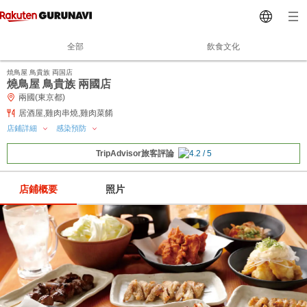
全部
飲食文化
焼鳥屋 鳥貴族 両国店
燒鳥屋 鳥貴族 兩國店
兩國(東京都)
居酒屋,雞肉串燒,雞肉菜餚
店鋪詳細
感染預防
TripAdvisor旅客評論
店鋪概要
照片