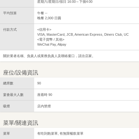
星期六/星期日/假日 16:00～下個4:00
平均預算
午餐 --
晚餐 2,000 日圓
付款方式
<信用卡>
VISA, MasterCard, JCB, American Express, Diners Club, UC
<電子貨幣 / 其他>
WeChat Pay, Alipay
關於業者名稱、負責人或業務負責人及聯絡窗口，請洽店家。
座位/設備資訊
總席數
90
宴會最大人數
座着時 90
吸煙
店内禁煙
菜單/關連資訊
菜單
有吃到飽菜單, 有無限暢飲菜單