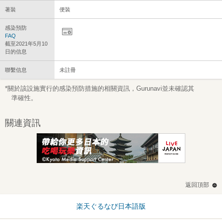
著裝
便裝
感染預防
FAQ
截至2021年5月10
日的信息
聯繫信息
未註冊
*關於該設施實行的感染預防措施的相關資訊，Gurunavi並未確認其
準確性。
關連資訊
返回頂部
楽天ぐるなび日本語版