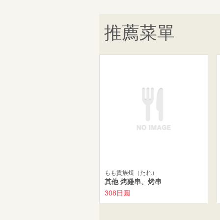
推薦菜單
もも貴族焼（たれ）
其他 烤雞串、烤串
308日圓