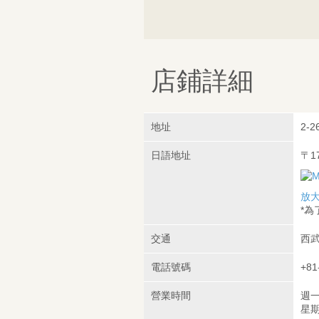
店鋪詳細
地址
2-2
日語地址
〒1
放
*
交通
西武
電話號碼
+81
營業時間
週一
星期