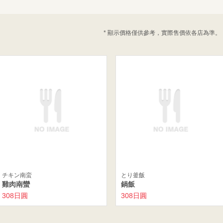
* 顯示價格僅供參考，實際售價依各店為準。
チキン南蛮
とり釜飯
雞肉南蠻
鍋飯
308日圓
308日圓