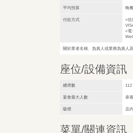
平均預算
晚餐
付款方式
<信
VIS
<電
WeC
關於業者名稱、負責人或業務負責人
座位/設備資訊
總席數
112
宴會最大人數
座着
吸煙
店
菜單/關連資訊