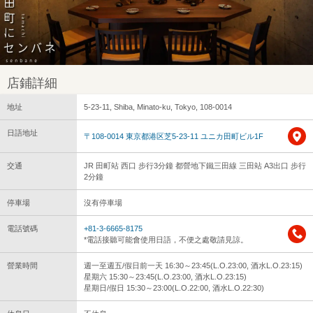
店鋪詳細
地址
5-23-11, Shiba, Minato-ku, Tokyo, 108-0014
日語地址
〒108-0014 東京都港区芝5-23-11 ユニカ田町ビル1F
交通
JR 田町站 西口 步行3分鐘 都營地下鐵三田線 三田站 A3出口 步行
2分鐘
停車場
沒有停車場
電話號碼
+81-3-6665-8175
*電話接聽可能會使用日語，不便之處敬請見諒。
營業時間
週一至週五/假日前一天 16:30～23:45(L.O.23:00, 酒水L.O.23:15)
星期六 15:30～23:45(L.O.23:00, 酒水L.O.23:15)
星期日/假日 15:30～23:00(L.O.22:00, 酒水L.O.22:30)