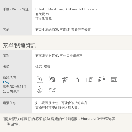
手機 / Wi-Fi / 電源
Rakuten Mobile, au, SoftBank, NTT docomo
有免費 Wi-Fi
可提供電源
其他
有日本酒品酒師, 有廚師, 歡樂時光優惠
菜單/關連資訊
菜單
有無限暢飲菜單, 有生日特別優惠
著裝
便裝, 禮服
感染預防
FAQ
截至2024年11月
15日的信息
聯繫信息
如出現可疑症狀，可能會被拒絕進店。
高峰時段可能會限制入店人數。
*關於該設施實行的感染預防措施的相關資訊，Gurunavi並未確認其
準確性。