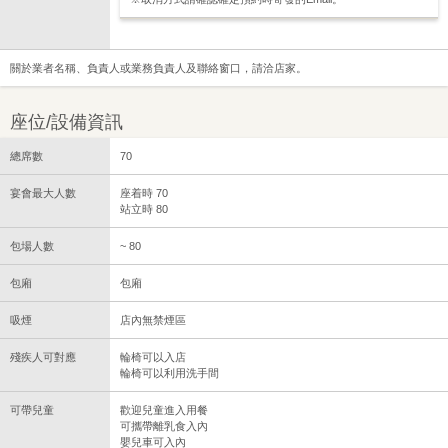
關於業者名稱、負責人或業務負責人及聯絡窗口，請洽店家。
座位/設備資訊
總席數
70
宴會最大人數
座着時 70
站立時 80
包場人數
~ 80
包廂
包廂
吸煙
店內無禁煙區
殘疾人可對應
輪椅可以入店
輪椅可以利用洗手間
可帶兒童
歡迎兒童進入用餐
可攜帶離乳食入內
嬰兒車可入內