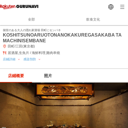
全部
飲食文化
個室のある大人の隠れ家酒場 田町にセンバネ
KOSHITSUNOARUOTONANOKAKUREGASAKABA TA
MACHINISEMBANE
田町/三田(東京都)
居酒屋,生魚片 / 海鮮料理,雞肉串燒
店鋪詳細
感染預防
店鋪概要
照片