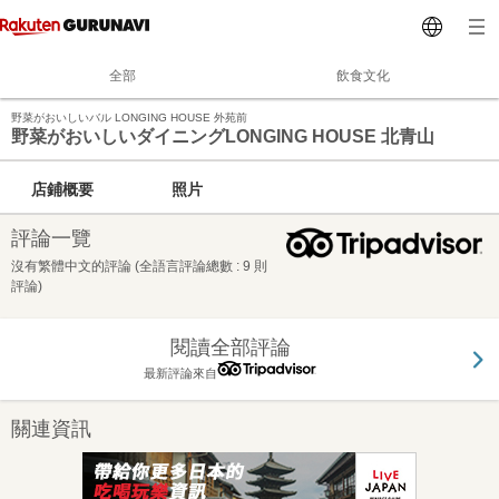
全部
飲食文化
野菜がおいしいバル LONGING HOUSE 外苑前
野菜がおいしいダイニングLONGING HOUSE 北青山
店鋪概要
照片
評論一覽
沒有繁體中文的評論 (全語言評論總數 : 9 則
評論)
閱讀全部評論
最新評論來自
關連資訊