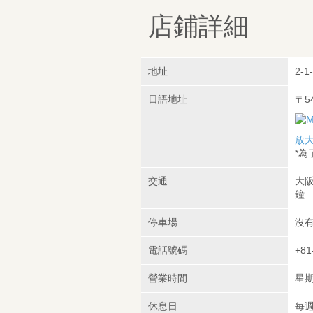
店鋪詳細
地址
2-1
日語地址
〒5
放
*
交通
大阪
鐘
停車場
沒
電話號碼
+81
營業時間
星期
休息日
每