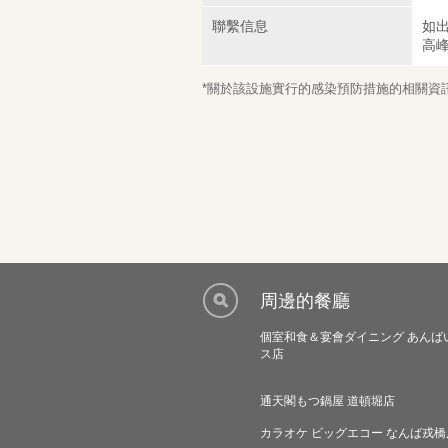
聯繫信息
如
高
*關於該設施實行的感染預防措施的相關資訊，
周邊的餐廳
個室和食＆宴會ダイニング あんば
ス店
通天閣もつ鍋屋 道頓堀店
カラオケ ビッグエコー なんば戎橋