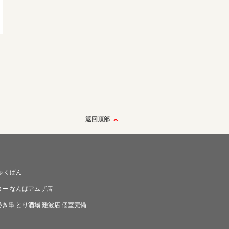
返回頂部
ゃくばん
コー なんばアムザ店
き串 とり酒場 難波店 個室完備