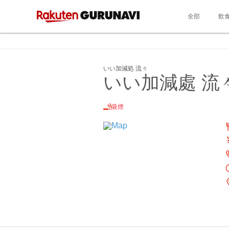
全部
飲
いい加減処 流々
いい加減處 流
吸煙