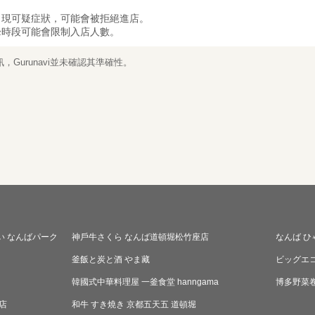
出現可疑症狀，可能會被拒絕進店。
峰時段可能會限制入店人數。
Gurunavi並未確認其準確性。
い なんばパーク
神戶牛さくら なんば道頓堀松竹座店
なんば ひ
釜飯と炭と酒 やま藏
ビッグエ
韓國式中華料理屋 一釜食堂 hanngama
博多野菜卷
店
和牛 すき燒き 京都五天五 道頓堀