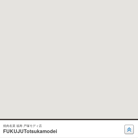
焼肉名菜 福寿 戸塚モディ店
FUKUJUTotsukamodei