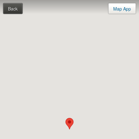
Back
Map App