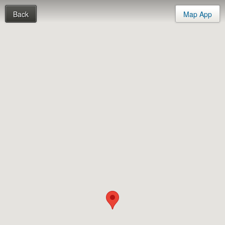
Back
Map App