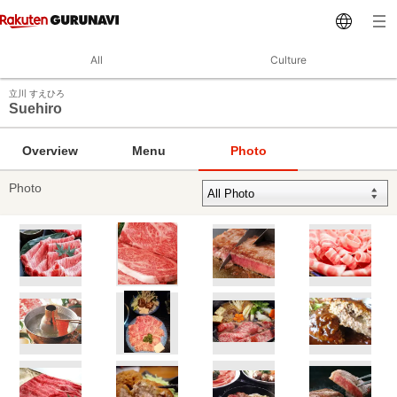
All
Culture
立川 すえひろ
Suehiro
Overview
Menu
Photo
Photo