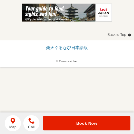
Back to Top
楽天ぐるなび日本語版
© Gurunavi, Inc.
Book Now
Map
Call