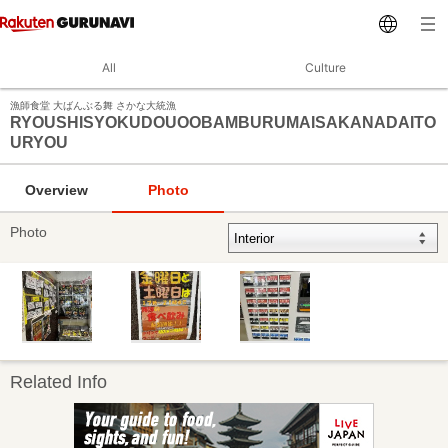
All
Culture
漁師食堂 大ばんぶる舞 さかな大統漁
RYOUSHISYOKUDOUOOBAMBURUMAISAKANADAITO
URYOU
Overview
Photo
Photo
Related Info