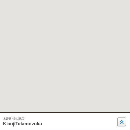
木曽路 竹の塚店
KisojiTakenozuka