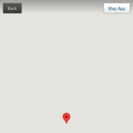
Back
Map App