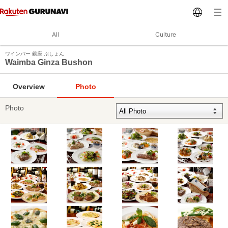
All
Culture
ワインバー 銀座 ぶしょん
Waimba Ginza Bushon
Overview
Photo
Photo