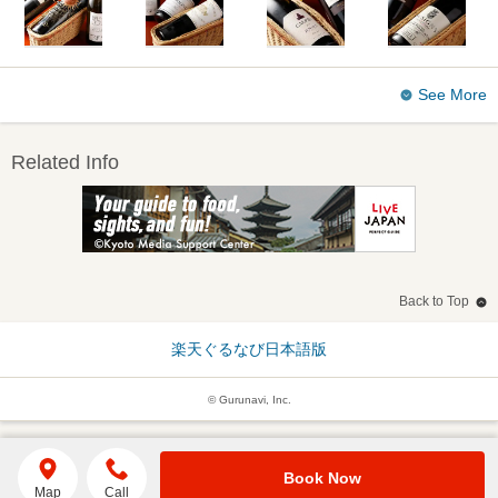
See More
Related Info
Back to Top
楽天ぐるなび日本語版
© Gurunavi, Inc.
Book Now
Map
Call