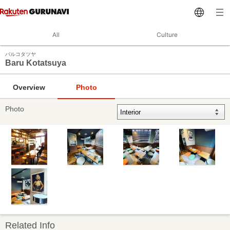
All
Culture
バルコタツヤ
Baru Kotatsuya
Overview
Photo
Photo
Related Info