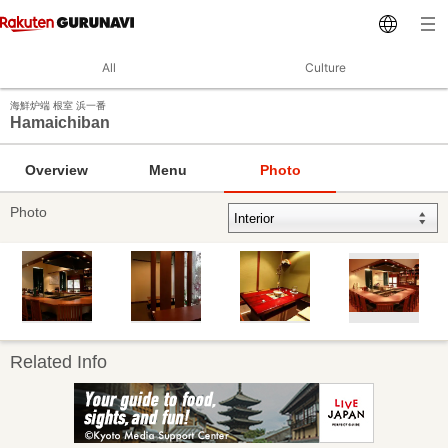
All
Culture
海鮮炉端 根室 浜一番
Hamaichiban
Overview
Menu
Photo
Photo
Related Info