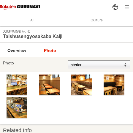
All
Culture
大衆鮮魚酒場 かいじ
Taishusengyosakaba Kaiji
Overview
Photo
Photo
Related Info