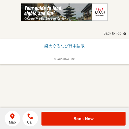
Back to Top
楽天ぐるなび日本語版
© Gurunavi, Inc.
Book Now
Map
Call