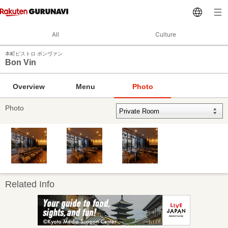
All
Culture
本町ビストロ ボンヴァン
Bon Vin
Overview
Menu
Photo
Photo
Related Info