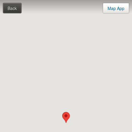
Back
Map App