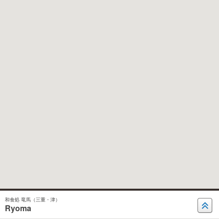
和食処 竜馬（三重・津）
Ryoma