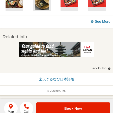
See More
Related Info
Back to Top
楽天ぐるなび日本語版
© Gurunavi, Inc.
Book Now
Map
Call