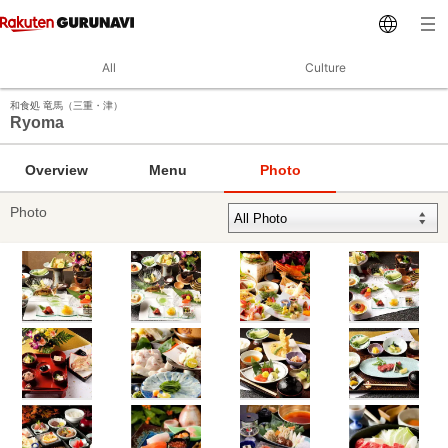
All
Culture
和食処 竜馬（三重・津）
Ryoma
Overview
Menu
Photo
Photo