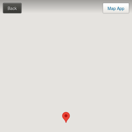
Back
Map App