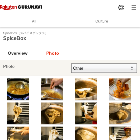
All
Culture
SpiceBox（スパイスボックス）
SpiceBox
Overview
Photo
Photo