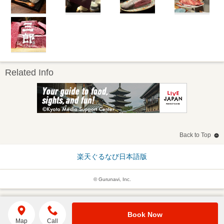
Related Info
Back to Top
楽天ぐるなび日本語版
© Gurunavi, Inc.
Book Now
Map
Call