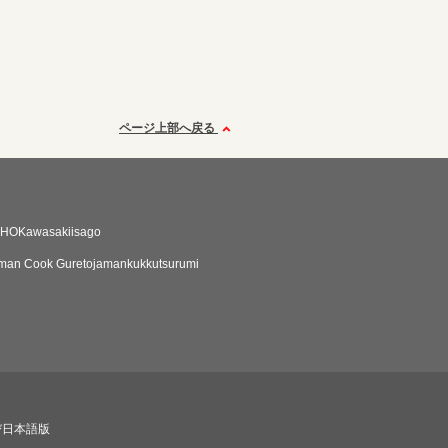
ページ上部へ戻る
HOKawasakiisago
man Cook Guretojamankukkutsurumi
び日本語版