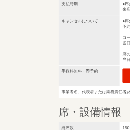
支払時期
●
来
キャンセルについて
●
予
コ
当日
席の
当日
手数料無料・即予約
事業者名、代表者または業務責任者
席・設備情報
総席数
150