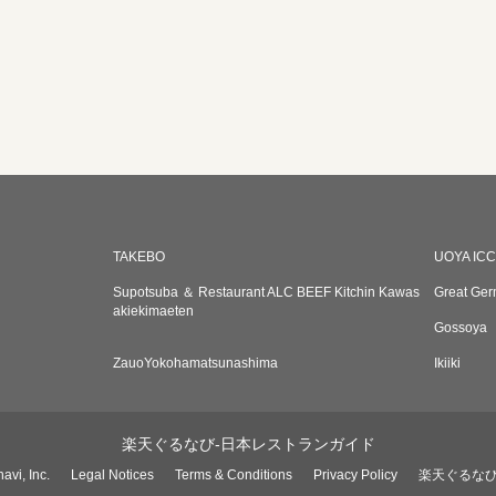
TAKEBO
UOYA ICC
Supotsuba ＆ Restaurant ALC BEEF Kitchin Kawas
Great Ger
akiekimaeten
Gossoya
ZauoYokohamatsunashima
Ikiiki
楽天ぐるなび-日本レストランガイド
avi, Inc.
Legal Notices
Terms & Conditions
Privacy Policy
楽天ぐるな