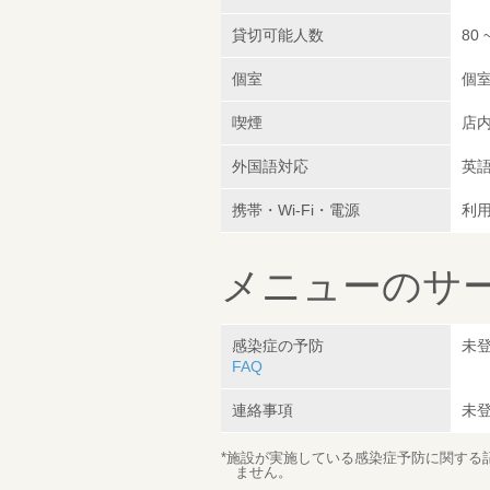
貸切可能人数
80 
個室
個
喫煙
店
外国語対応
英
携帯・Wi-Fi・電源
利
メニューのサ
感染症の予防
未
FAQ
連絡事項
未
*施設が実施している感染症予防に関する
ません。