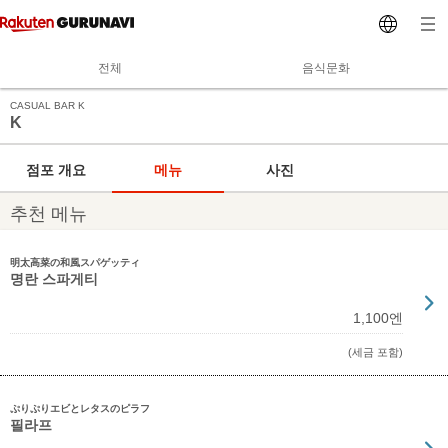
전체
음식문화
CASUAL BAR K
K
점포 개요
메뉴
사진
추천 메뉴
明太高菜の和風スパゲッティ
명란 스파게티
1,100엔
(세금 포함)
ぷりぷりエビとレタスのピラフ
필라프