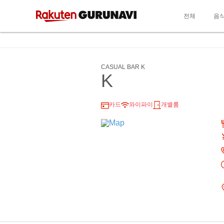
전체
음
CASUAL BAR K
K
카드
와이파이
개별룸