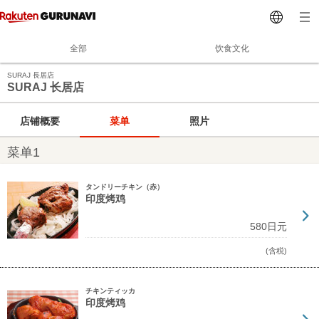
全部
饮食文化
SURAJ 長居店
SURAJ 长居店
店铺概要
菜单
照片
菜单1
タンドリーチキン（赤）
印度烤鸡
580日元
(含税)
チキンティッカ
印度烤鸡